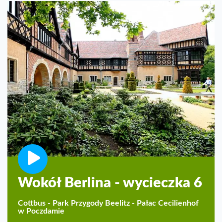
Wokół Berlina - wycieczka 6
Cottbus - Park Przygody Beelitz - Pałac Cecilienhof
w Poczdamie