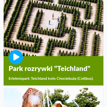
Park rozrywki "Teichland"
Erlebnispark Teichland koło Chociebuża (Cottbus).