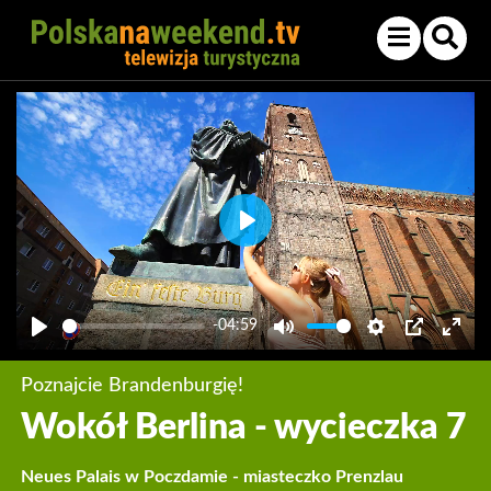
Play
-04:59
Play
Mute
Settings
PIP
Enter
fullsc
Poznajcie Brandenburgię!
Wokół Berlina - wycieczka 7
Neues Palais w Poczdamie - miasteczko Prenzlau