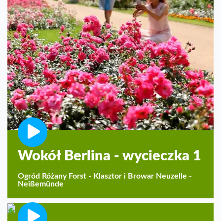
Wokół Berlina - wycieczka 1
Ogród Różany Forst - Klasztor i Browar Neuzelle -
Neißemünde