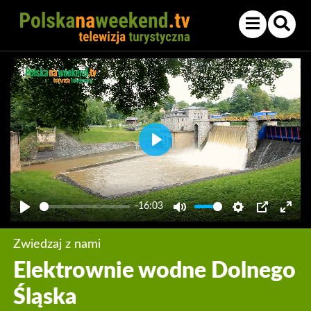
Play
-16:03
Play
Mute
Settings
PIP
Enter
fullsc
Zwiedzaj z nami
Elektrownie wodne Dolnego
Śląska