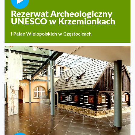
Rezerwat Archeologiczny
UNESCO w Krzemionkach
i Pałac Wielopolskich w Częstocicach