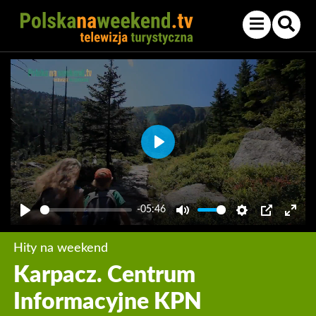
Play
-05:46
Play
Mute
Settings
PIP
Enter
fullsc
Hity na weekend
Karpacz. Centrum
Informacyjne KPN