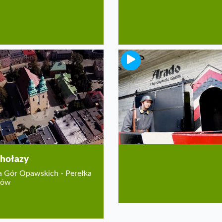
Kamienna Góra
Karkonosze od drugiej stron
hołazy
 Gór Opawskich - Perełka
tów