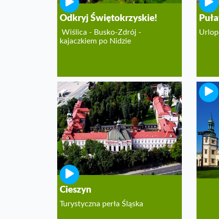
Odkryj Świętokrzyskie!
Puł
Wiślica - Busko-Zdrój -
Urlop
kajaczkiem po Nidzie
Kiel
Miast
świet
Cieszyn
Turystyczna perła Śląska