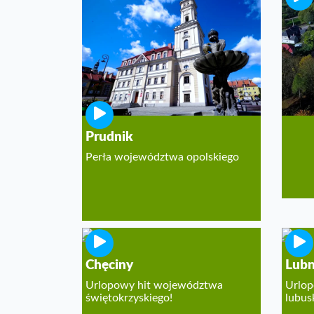
Ziem
Jeden
turys
Prudnik
Perła województwa opolskiego
Chęciny
Lubn
Urlopowy hit województwa
Urlop
świętokrzyskiego!
lubus