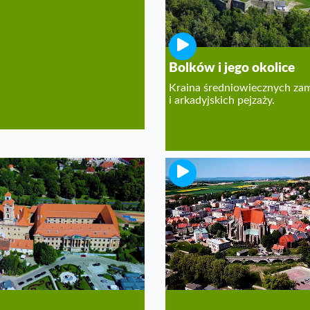
Bolków i jego okolice
Kraina średniowiecznych z
i arkadyjskich pejzaży.
Strzegom
 historii, muzyki i
Granitowe serce Polski!
elonego Lasu