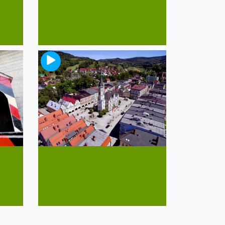
Lądek Zdrój
y
Turystyczna perła Kotliny
Kłodzkiej