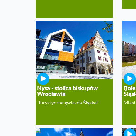
Nysa - stolica biskupów
Bole
Wrocławia
Śląs
Turystyczna gwiazda Śląska!
Miast