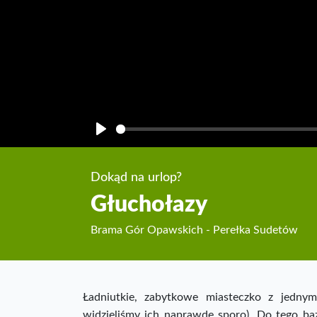
Play
Dokąd na urlop?
Głuchołazy
Brama Gór Opawskich - Perełka Sudetów
Ładniutkie, zabytkowe miasteczko z jedn
widzieliśmy ich naprawdę sporo). Do tego b