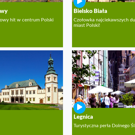
awy
Bielsko Biała
owy hit w centrum Polski
Czołowka najciekawszych d
miast Polski!
ce
o rezerwatów przyrody i
nych muzeów.
Legnica
Turystyczna perła Dolnego Ś