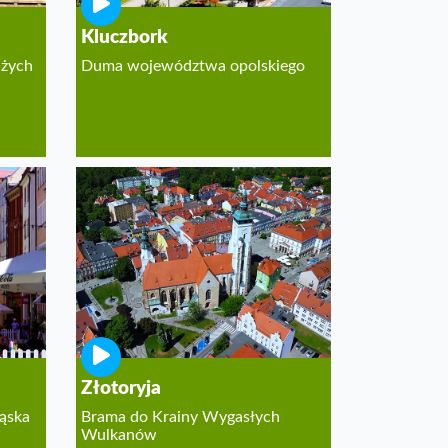
Kluczbork
użych
Duma województwa opolskiego
Złotoryja
ląska
Brama do Krainy Wygasłych
Wulkanów