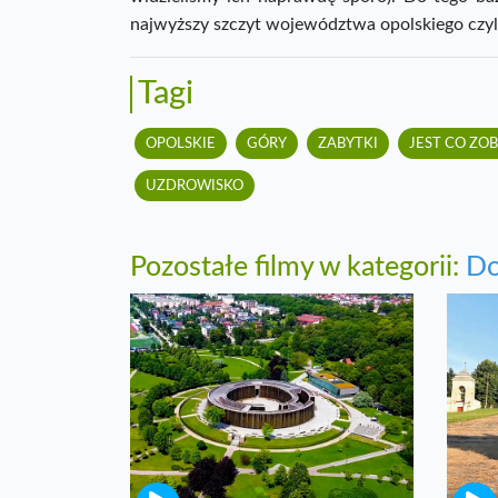
najwyższy szczyt województwa opolskiego czyl
Tagi
OPOLSKIE
GÓRY
ZABYTKI
JEST CO ZO
UZDROWISKO
Pozostałe filmy w kategorii:
Do