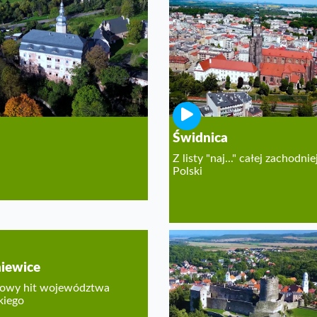
ia Kłodzka
 z najpiękniejszych regionów
tycznych w Polsce
Świdnica
Z listy "naj..." całej zachodnie
Polski
iewice
owy hit województwa
kiego