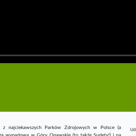
ym z najciekawszych Parków Zdrojowych w Polsce (a
Ud
aza wypadowa w Góry Opawskie (to także Sudety!) i na