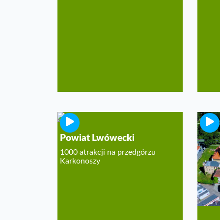
Powiat Lwówecki
Żary
1000 atrakcji na przedgórzu
Miasto
Karkonoszy
...Zi