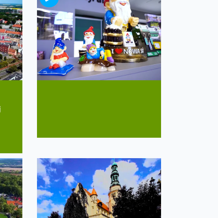
Nowa Sól
Perła województwa lubuskiego
j