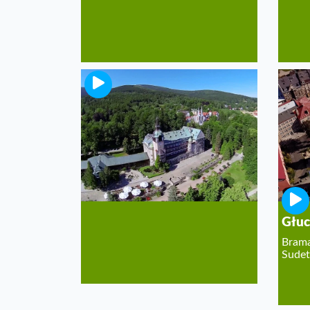
Uzdrowisko Świeradów
Zdrój
Nowa edycja naszego video-
przewodnika
Głuc
Brama
Sude