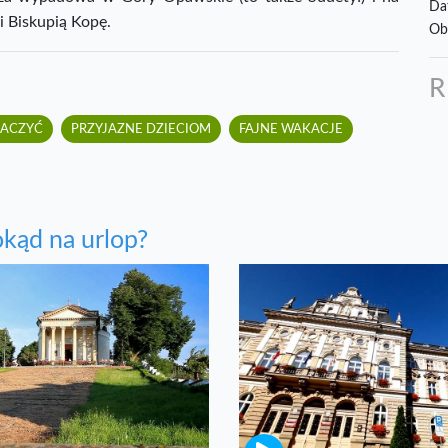
Da
i Biskupią Kopę.
Ob
BACZYĆ
PRZYJAZNE DZIECIOM
FAJNE WAKACJE
kąd na urlop?