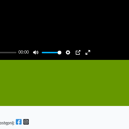
00:00
Mute
Settings
PIP
Enter
fullscreen
ostępnij: