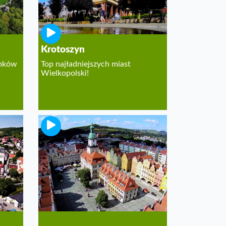
Krotoszyn
amków
Top najładniejszych miast
Wielkopolski!
Jelenia Góra
Lista dziesięciu najpiękniejszych
miast Polski!