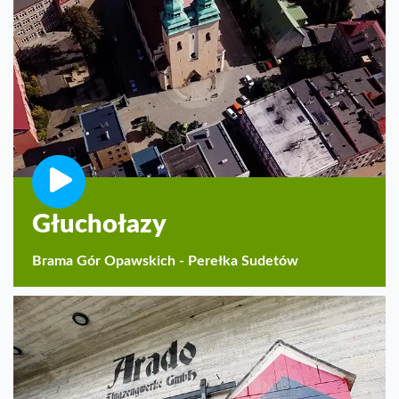
Głuchołazy
Brama Gór Opawskich - Perełka Sudetów