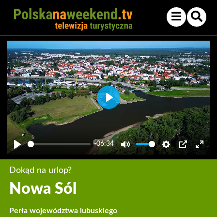
Play
-06:34
Play
Mute
Settings
PIP
Enter
fullsc
Dokąd na urlop?
Nowa Sól
Perła województwa lubuskiego