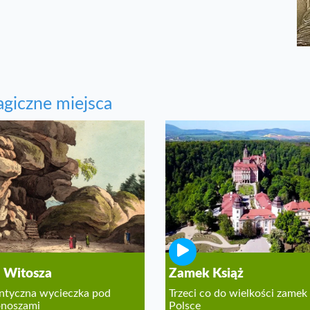
giczne miejsca
 Witosza
Zamek Książ
tyczna wycieczka pod
Trzeci co do wielkości zamek
onoszami
Polsce