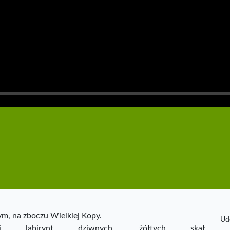
, na zboczu Wielkiej Kopy.
Ud
i labirynt dziwnych, żółtych skał