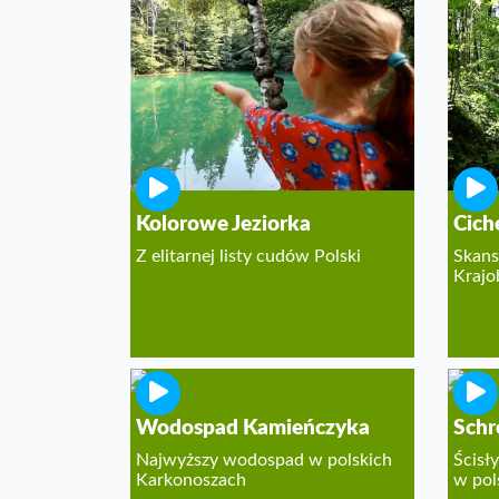
Kolorowe Jeziorka
Cich
Z elitarnej listy cudów Polski
Skans
Kraj
Wodospad Kamieńczyka
Schr
Najwyższy wodospad w polskich
Ścisł
Karkonoszach
w pol