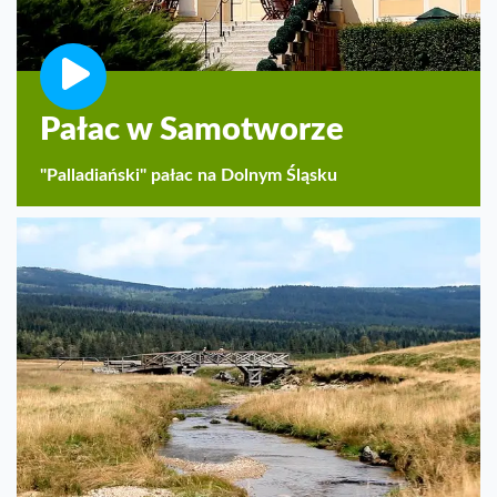
Pałac w Samotworze
"Palladiański" pałac na Dolnym Śląsku