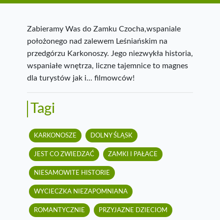
Zabieramy Was do Zamku Czocha,wspaniale
położonego nad zalewem Leśniańskim na
przedgórzu Karkonoszy. Jego niezwykła historia,
wspaniałe wnętrza, liczne tajemnice to magnes
dla turystów jak i... filmowców!
Tagi
KARKONOSZE
DOLNY ŚLĄSK
JEST CO ZWIEDZAĆ
ZAMKI I PAŁACE
NIESAMOWITE HISTORIE
WYCIECZKA NIEZAPOMNIANA
ROMANTYCZNIE
PRZYJAZNE DZIECIOM