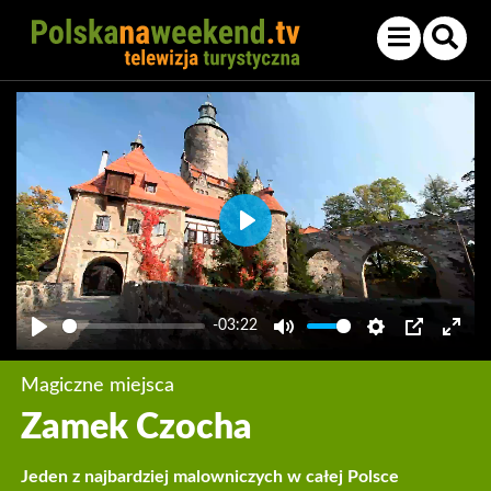
Play
-03:22
Play
Mute
Settings
PIP
Enter
fullsc
Magiczne miejsca
Zamek Czocha
Jeden z najbardziej malowniczych w całej Polsce