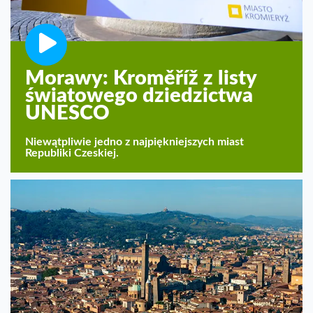
Morawy: Kroměříž z listy
światowego dziedzictwa
UNESCO
Niewątpliwie jedno z najpiękniejszych miast
Republiki Czeskiej.