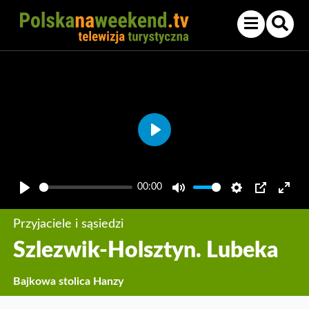
Play
00:00
Play
Mute
Settings
PIP
Enter
fullsc
Przyjaciele i sąsiedzi
Szlezwik-Holsztyn. Lubeka
Bajkowa stolica Hanzy