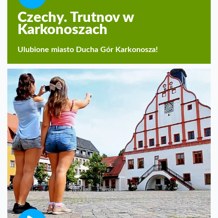
Czechy. Trutnov w
Karkonoszach
Ulubione miasto Ducha Gór Karkonosza!