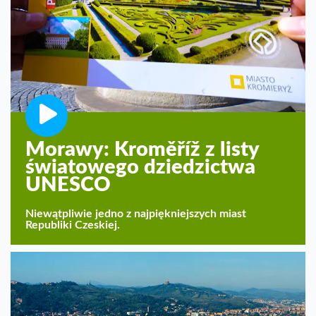
Morawy: Kroměříž z listy
światowego dziedzictwa
UNESCO
Niewątpliwie jedno z najpiękniejszych miast
Republiki Czeskiej.